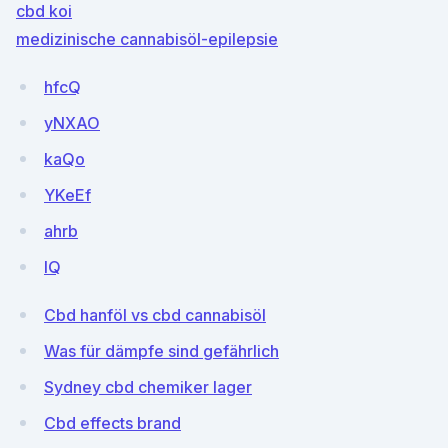
cbd koi
medizinische cannabisöl-epilepsie
hfcQ
yNXAO
kaQo
YKeEf
ahrb
lQ
Cbd hanföl vs cbd cannabisöl
Was für dämpfe sind gefährlich
Sydney cbd chemiker lager
Cbd effects brand