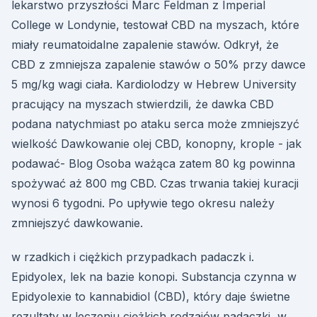
lekarstwo przyszłości Marc Feldman z Imperial
College w Londynie, testował CBD na myszach, które
miały reumatoidalne zapalenie stawów. Odkrył, że
CBD z zmniejsza zapalenie stawów o 50% przy dawce
5 mg/kg wagi ciała. Kardiolodzy w Hebrew University
pracujący na myszach stwierdzili, że dawka CBD
podana natychmiast po ataku serca może zmniejszyć
wielkość Dawkowanie olej CBD, konopny, krople - jak
podawać- Blog Osoba ważąca zatem 80 kg powinna
spożywać aż 800 mg CBD. Czas trwania takiej kuracji
wynosi 6 tygodni. Po upływie tego okresu należy
zmniejszyć dawkowanie.
w rzadkich i ciężkich przypadkach padaczk i.
Epidyolex, lek na bazie konopi. Substancja czynna w
Epidyolexie to kannabidiol (CBD), który daje świetne
rezultaty w leczeniu ciężkich rodzajów padaczki, w