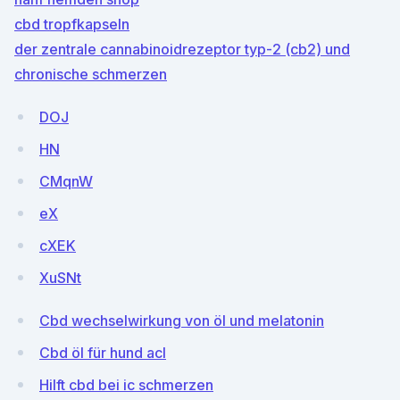
cbd tropfkapseln
der zentrale cannabinoidrezeptor typ-2 (cb2) und
chronische schmerzen
DOJ
HN
CMqnW
eX
cXEK
XuSNt
Cbd wechselwirkung von öl und melatonin
Cbd öl für hund acl
Hilft cbd bei ic schmerzen