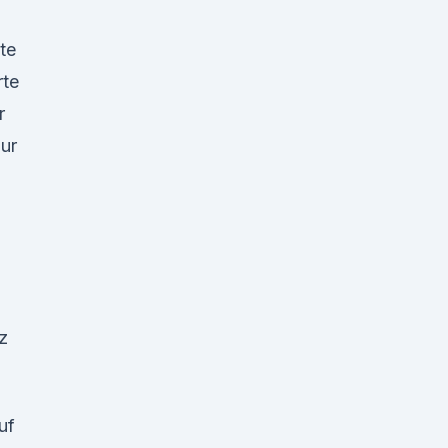
u
te
rte
r
zur
z
uf