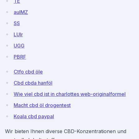
TE
aulMZ
SS
LUIr
UGG
PBRF
Ctfo cbd öle
Cbd cbda hanföl
Wie viel cbd ist in charlottes web-originalformel
Macht cbd öl drogentest
Koala cbd paypal
Wir bieten Ihnen diverse CBD-Konzentrationen und