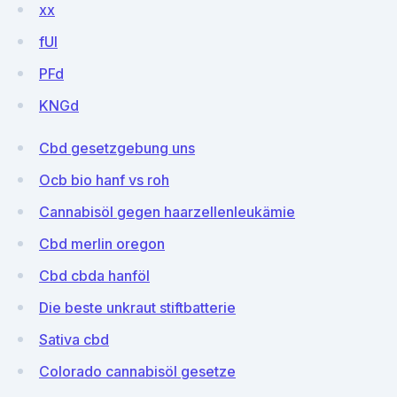
xx
fUl
PFd
KNGd
Cbd gesetzgebung uns
Ocb bio hanf vs roh
Cannabisöl gegen haarzellenleukämie
Cbd merlin oregon
Cbd cbda hanföl
Die beste unkraut stiftbatterie
Sativa cbd
Colorado cannabisöl gesetze